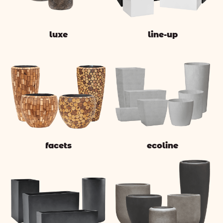
luxe
line-up
facets
ecoline