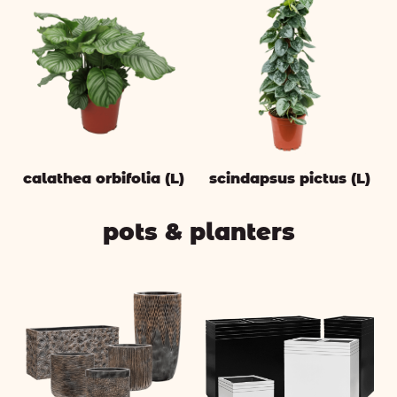
calathea orbifolia (L)
scindapsus pictus (L)
pots & planters