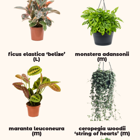
ficus elastica ‘belize’
monstera adansonii
(L)
(M)
maranta leuconeura
ceropegia woodii
(M)
‘string of hearts’ (M)