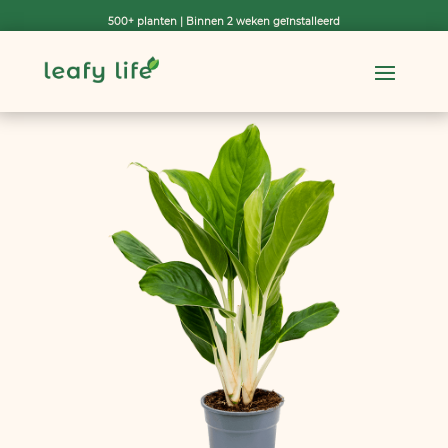
500+ planten | Binnen 2 weken geïnstalleerd