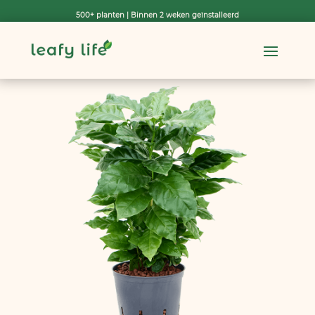
500+ planten | Binnen 2 weken geïnstalleerd