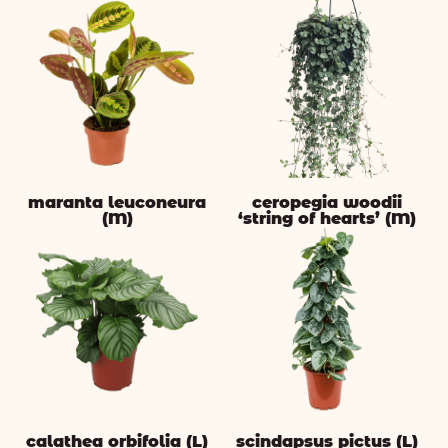
maranta leuconeura
ceropegia woodii
(M)
‘string of hearts’ (M)
calathea orbifolia (L)
scindapsus pictus (L)