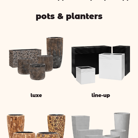
pots & planters
luxe
line-up