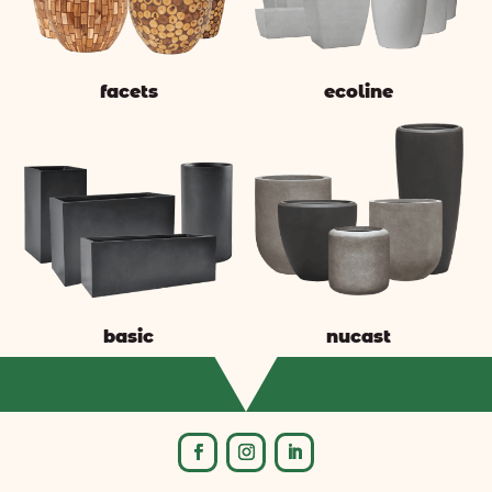
facets
ecoline
basic
nucast