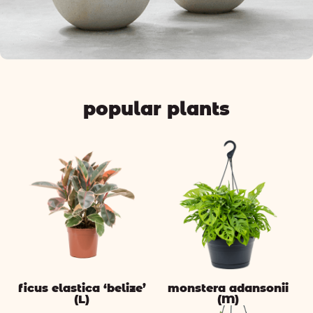
popular plants
ficus elastica ‘belize’
monstera adansonii
(L)
(M)