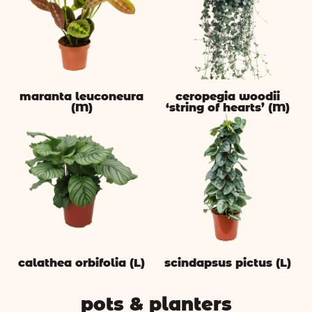
maranta leuconeura
ceropegia woodii
(M)
‘string of hearts’ (M)
calathea orbifolia (L)
scindapsus pictus (L)
pots & planters