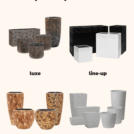
luxe
line-up