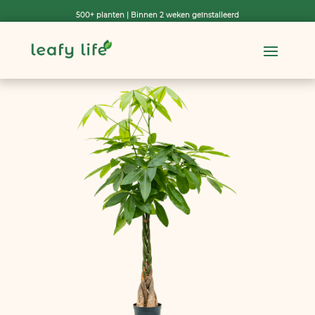
500+ planten | Binnen 2 weken geïnstalleerd