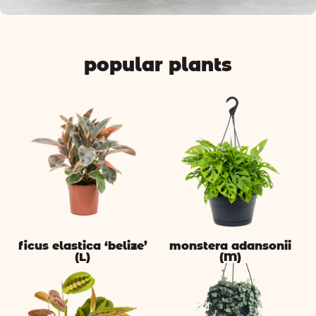
popular plants
ficus elastica ‘belize’
monstera adansonii
(L)
(M)