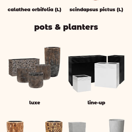
calathea orbifolia (L)
scindapsus pictus (L)
pots & planters
luxe
line-up