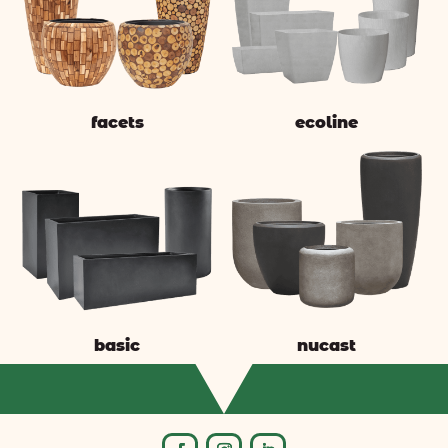
facets
ecoline
basic
nucast