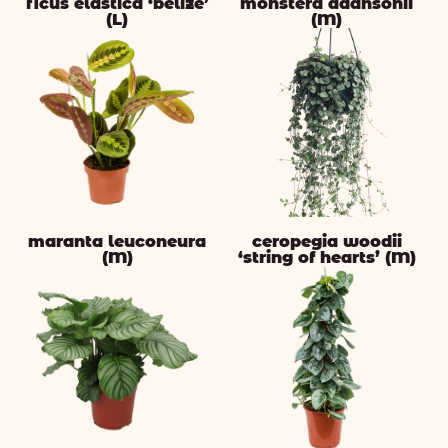
ficus elastica ‘belize’
monstera adansonii
(L)
(M)
maranta leuconeura
ceropegia woodii
(M)
‘string of hearts’ (M)