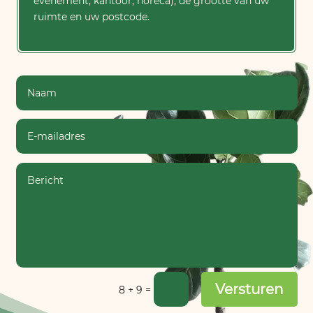
evenement, kantoor, horeca), de grootte van uw
ruimte en uw postcode.
Versturen
=
8 + 9